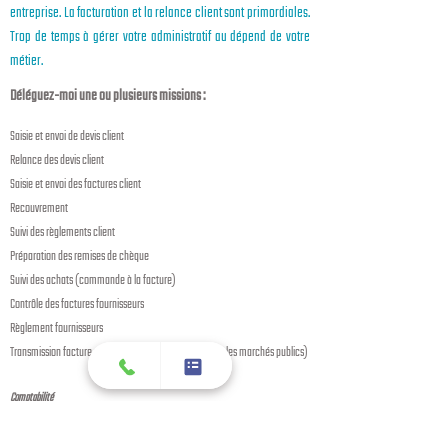
entreprise. La facturation et la relance client sont primordiales.
Trop de temps à gérer votre administratif au dépend de votre
métier.
Déléguez-moi une ou plusieurs missions :
Saisie et envoi de devis client
Relance des devis client
Saisie et envoi des factures client
Recouvrement
Suivi des règlements client
Préparation des remises de chèque
Suivi des achats (commande à la facture)
Contrôle des factures fournisseurs
Règlement fournisseurs
Transmission facture sur le portail
Chorus Pro
(Ex. pour les marchés publics)
Comptabilité
Les
secrétaires indépendantes ou assistantes indépendantes
n’ont pas le droit de
décider des imputations comptables pour le compte de leurs clients ou toutes autres